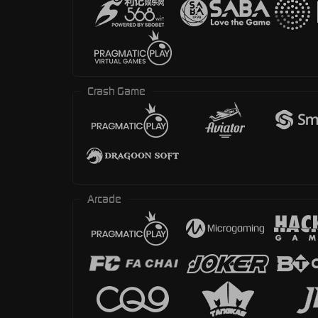
Crash Game
Arcade