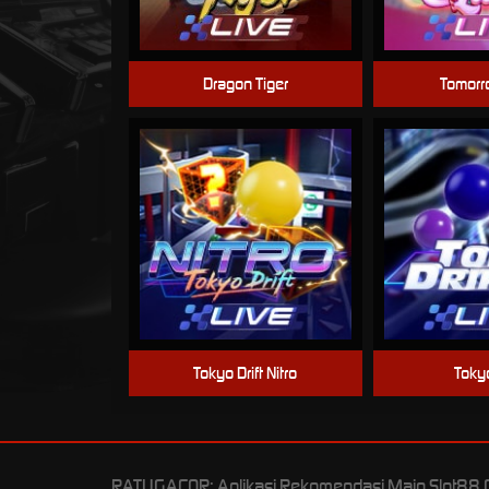
Dragon Tiger
Tomorr
Tokyo Drift Nitro
Tokyo
RATUGACOR: Aplikasi Rekomendasi Main Slot88