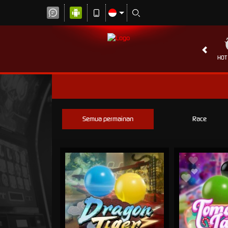
HOT
Semua permainan
Race