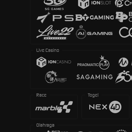
Live Casino
Race
Togel
Olahraga