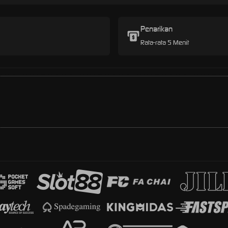
Penarikan
Rata-rata 5 Menit