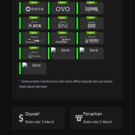
* Selama bank maintenance dan bank offline deposit dan penarikan
tidak dapat diproses
Deposit
Penarikan
Rata-rata 3 Menit
Rata-rata 5 Menit