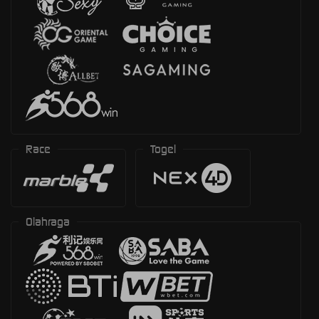
Race
Togel
Olahraga