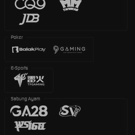
Poker
E-Sports
Sabung Ayam