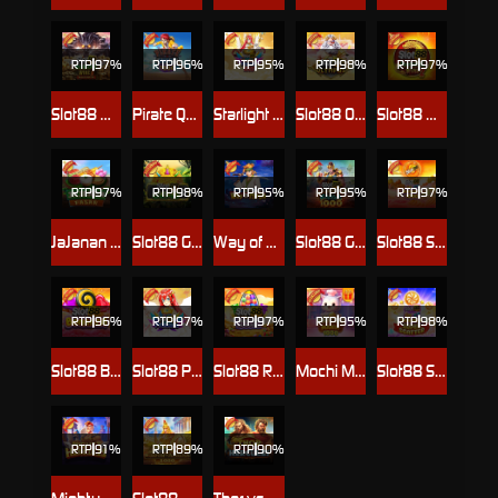
RTP
97%
RTP
96%
RTP
95%
RTP
98%
RTP
97%
Slot88 Mahjong Wins 3 Black Scatter
Pirate Quest 1000
Starlight Princess 1000
Slot88 Olympus
Slot88 Mahjong Wins 2
RTP
97%
RTP
98%
RTP
95%
RTP
95%
RTP
97%
JaJanan Pasar
Slot88 Gems
Way of Ninja
Slot88 Gates of Gatot Kaca 1000
Slot88 Sweet Bonanza 1000
RTP
96%
RTP
97%
RTP
97%
RTP
95%
RTP
98%
Slot88 Bonanza
Slot88 Princess
Slot88 Rush
Mochi Mania 1000
Slot88 Sweet Bonanza Super Scatter
RTP
91%
RTP
89%
RTP
90%