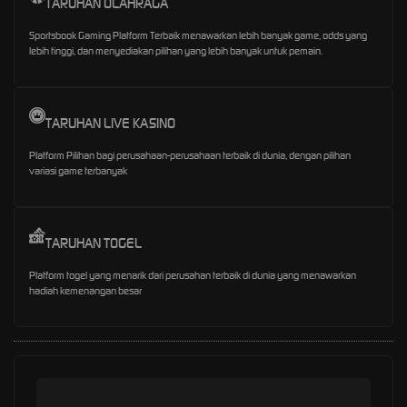
TARUHAN OLAHRAGA
Sportsbook Gaming Platform Terbaik menawarkan lebih banyak game, odds yang
lebih tinggi, dan menyediakan pilihan yang lebih banyak untuk pemain.
TARUHAN LIVE KASINO
Platform Pilihan bagi perusahaan-perusahaan terbaik di dunia, dengan pilihan
variasi game terbanyak
TARUHAN TOGEL
Platform togel yang menarik dari perusahan terbaik di dunia yang menawarkan
hadiah kemenangan besar