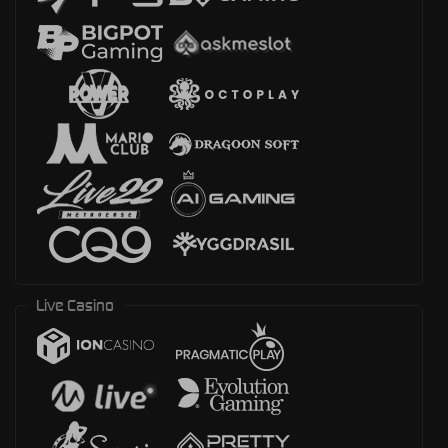
Live Casino