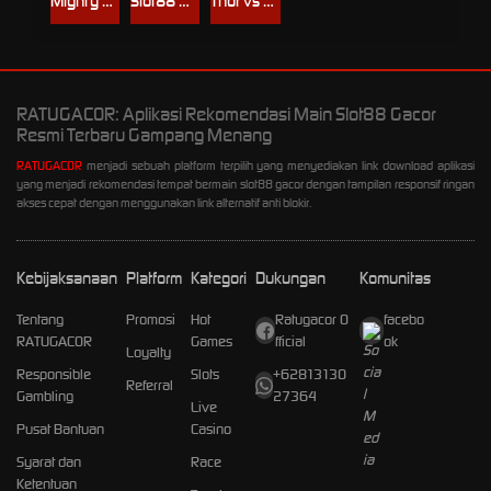
Mighty Hercules
Slot88 Wisdom of Athena 1000
Thor vs Hercules
RATUGACOR: Aplikasi Rekomendasi Main Slot88 Gacor
Resmi Terbaru Gampang Menang
RATUGACOR
menjadi sebuah platform terpilih yang menyediakan link download aplikasi
yang menjadi rekomendasi tempat bermain slot88 gacor dengan tampilan responsif ringan
akses cepat dengan menggunakan link alternatif anti blokir.
Kebijaksanaan
Platform
Kategori
Dukungan
Komunitas
Tentang
Promosi
Hot
Ratugacor O
facebo
RATUGACOR
Games
fficial
ok
Loyalty
Responsible
Slots
+62813130
Referral
Gambling
27364
Live
Pusat Bantuan
Casino
Syarat dan
Race
Ketentuan